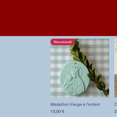
Nouveauté
Médaillon Vierge à l’enfant
Aperçu rapide
C
Prix
P
13,00 €
2