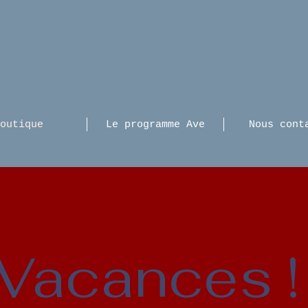
outique
Le programme Ave
Nous cont
Vacances 