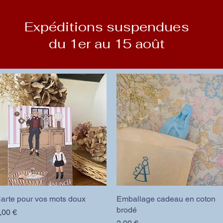
Expéditions suspendues
du 1er au 15 août
arte pour vos mots doux
Aperçu rapide
Emballage cadeau en coton
Aperçu rapide
brodé
rix
,00 €
Prix