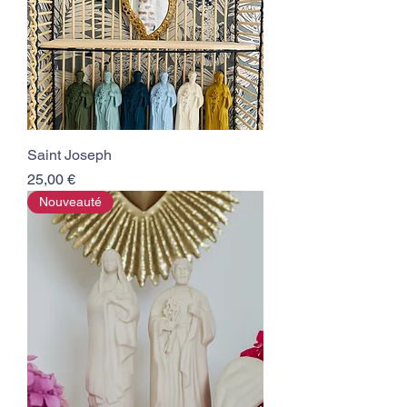
Saint Joseph
Prix
25,00 €
Nouveauté